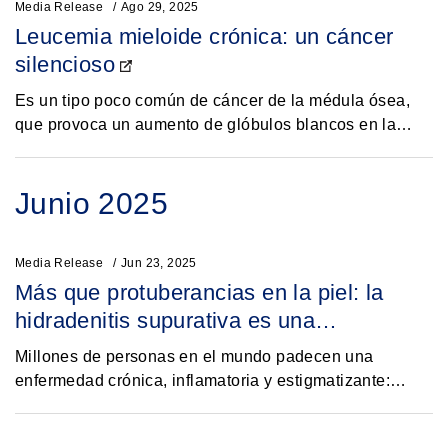
Media Release
Ago 29, 2025
Leucemia mieloide crónica: un cáncer
silencioso
Es un tipo poco común de cáncer de la médula ósea,
que provoca un aumento de glóbulos blancos en la
sangre.1El 22 de setiembre es el día mundial de la
leucemia mieloide crónica en una alusión a las...
Junio 2025
Media Release
Jun 23, 2025
Más que protuberancias en la piel: la
hidradenitis supurativa es una
enfermedad silenciosa y emocionalmente
Millones de personas en el mundo padecen una
debilitante
enfermedad crónica, inflamatoria y estigmatizante:
hidradenitis supurativa, un padecimiento cuyo
diagnóstico puede tardar entre 7 y 10 años1.Su