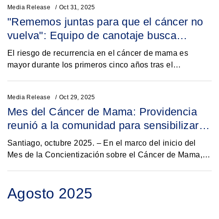
Media Release
Oct 31, 2025
"Rememos juntas para que el cáncer no
vuelva": Equipo de canotaje busca
concientizar sobre el riesgo de
El riesgo de recurrencia en el cáncer de mama es
recurrencia en cáncer de mama
mayor durante los primeros cinco años tras el
tratamientoi. Con el objetivo de promover el
autocuidado visibilizar y el empoderamiento de las
Media Release
Oct 29, 2025
mujeres...
Mes del Cáncer de Mama: Providencia
reunió a la comunidad para sensibilizar
sobre las brechas que enfrentan las
Santiago, octubre 2025. – En el marco del inicio del
pacientes
Mes de la Concientización sobre el Cáncer de Mama, la
Fundación Oncológica La Voz de los Pacientes en
conjunto con la Municipalidad de Providencia...
Agosto 2025