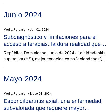
vivencia con la enfermedad, un nutrido grupo de
participantes que dedican esfuerzos significativos a...
Junio 2024
Media Release
Jun 01, 2024
Subdiagnóstico y limitaciones para el
acceso a terapias: la dura realidad que
viven los pacientes con hidradenitis
República Dominicana, junio de 2024 - La hidradenitis
supurativa
supurativa (HS), mejor conocida como “golondrinos”, es
una enfermedad crónica e inflamatoria de la piel que se
caracteriza por lesiones como...
Mayo 2024
Media Release
Mayo 01, 2024
Espondiloartritis axial: una enfermedad
subvalorada que requiere mayor