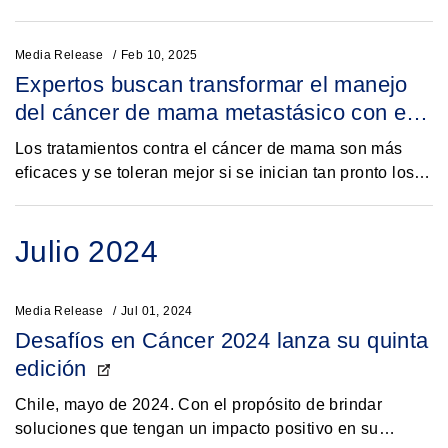
Nacional del Cáncer (INCART).El cáncer de mama es
la primera causa de muerte entre mujeres...
Media Release
Feb 10, 2025
Expertos buscan transformar el manejo
del cáncer de mama metastásico con el
uso oportuno de tratamiento innovadores
Los tratamientos contra el cáncer de mama son más
eficaces y se toleran mejor si se inician tan pronto los
pacientes son diagnosticados.1 Perú, febrero 2025 –
En Perú, tres de...
Julio 2024
Media Release
Jul 01, 2024
Desafíos en Cáncer 2024 lanza su quinta
edición
Chile, mayo de 2024. Con el propósito de brindar
soluciones que tengan un impacto positivo en su