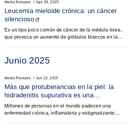
Media Release
Ago 29, 2025
Leucemia mieloide crónica: un cáncer
silencioso
Es un tipo poco común de cáncer de la médula ósea,
que provoca un aumento de glóbulos blancos en la
sangre.1El 22 de setiembre es el día mundial de la
leucemia mieloide crónica en una alusión a las...
Junio 2025
Media Release
Jun 23, 2025
Más que protuberancias en la piel: la
hidradenitis supurativa es una
enfermedad silenciosa y emocionalmente
Millones de personas en el mundo padecen una
debilitante
enfermedad crónica, inflamatoria y estigmatizante:
hidradenitis supurativa, un padecimiento cuyo
diagnóstico puede tardar entre 7 y 10 años1.Su