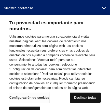
o
i
r
n
Nuestro portafolio
a
Otras webs
Tu privacidad es importante para
nosotros.
Utilizamos cookies para mejorar su experiencia al visitar
Footer Site Search
nuestras páginas web: las cookies de rendimiento nos
muestran cómo utiliza esta página web, las cookies
funcionales recuerdan sus preferencias y las cookies de
orientación nos ayudan a compartir contenido relevante para
usted. Seleccione: "Aceptar todo" para dar su
consentimiento a todas las cookies, seleccione
"Configuración de cookies" para administrar las diferentes
cookies o seleccione "Declinar todas" para utilizar solo las
cookies estrictamente necesarias. Puede cambiar su
Parte
© 2026 Novartis AG
configuración de cookies en cualquier momento presionando
inferior
el enlace de configuración de cookies en la página web.
Política de privacidad
Términos de uso
Accesibilidad
del
Configuración de cookies
Mapa del sitio
pie
Configuración de cookies
Declinar todas
de
página
Directorio de Novartis