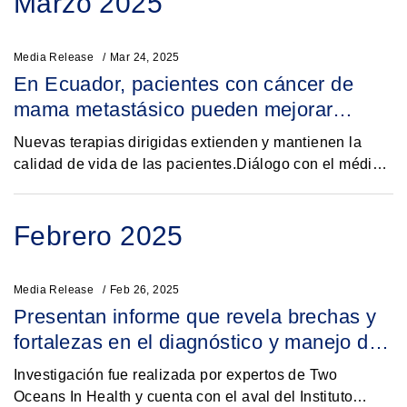
Marzo 2025
Media Release
Mar 24, 2025
En Ecuador, pacientes con cáncer de
mama metastásico pueden mejorar
expectativa de vida con medicamentos
Nuevas terapias dirigidas extienden y mantienen la
innovadores
calidad de vida de las pacientes.Diálogo con el médico
es vital para analizar las opciones de
tratamiento.Ecuador, marzo 2025 – En Ecuador, el...
Febrero 2025
Media Release
Feb 26, 2025
Presentan informe que revela brechas y
fortalezas en el diagnóstico y manejo del
cáncer de mama en República
Investigación fue realizada por expertos de Two
Dominicana
Oceans In Health y cuenta con el aval del Instituto