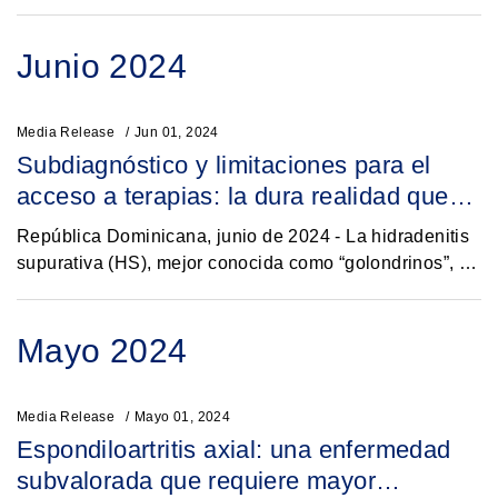
vivencia con la enfermedad, un nutrido grupo de
participantes que dedican esfuerzos significativos a...
Junio 2024
Media Release
Jun 01, 2024
Subdiagnóstico y limitaciones para el
acceso a terapias: la dura realidad que
viven los pacientes con hidradenitis
República Dominicana, junio de 2024 - La hidradenitis
supurativa
supurativa (HS), mejor conocida como “golondrinos”, es
una enfermedad crónica e inflamatoria de la piel que se
caracteriza por lesiones como...
Mayo 2024
Media Release
Mayo 01, 2024
Espondiloartritis axial: una enfermedad
subvalorada que requiere mayor