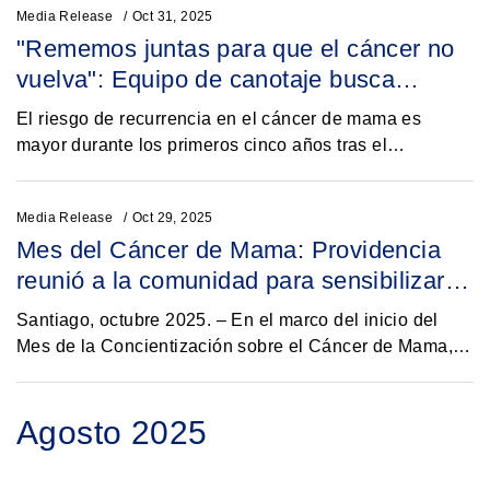
Media Release
Oct 31, 2025
"Rememos juntas para que el cáncer no
vuelva": Equipo de canotaje busca
concientizar sobre el riesgo de
El riesgo de recurrencia en el cáncer de mama es
recurrencia en cáncer de mama
mayor durante los primeros cinco años tras el
tratamientoi. Con el objetivo de promover el
autocuidado visibilizar y el empoderamiento de las
Media Release
Oct 29, 2025
mujeres...
Mes del Cáncer de Mama: Providencia
reunió a la comunidad para sensibilizar
sobre las brechas que enfrentan las
Santiago, octubre 2025. – En el marco del inicio del
pacientes
Mes de la Concientización sobre el Cáncer de Mama, la
Fundación Oncológica La Voz de los Pacientes en
conjunto con la Municipalidad de Providencia...
Agosto 2025