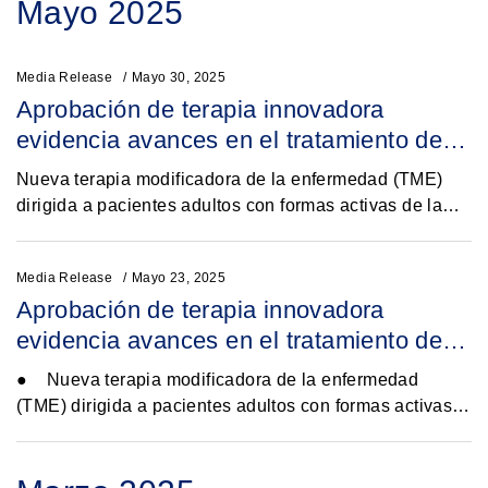
Mayo 2025
principal...
Media Release
Mayo 30, 2025
Aprobación de terapia innovadora
evidencia avances en el tratamiento de la
esclerosis múltiple
Nueva terapia modificadora de la enfermedad (TME)
dirigida a pacientes adultos con formas activas de la
enfermedad, ya se encuentra disponible en el país y
representa un paso adelante en el...
Media Release
Mayo 23, 2025
Aprobación de terapia innovadora
evidencia avances en el tratamiento de la
esclerosis múltiple
● Nueva terapia modificadora de la enfermedad
(TME) dirigida a pacientes adultos con formas activas
de la enfermedad, ya se encuentra disponible en el país
y representa un paso...