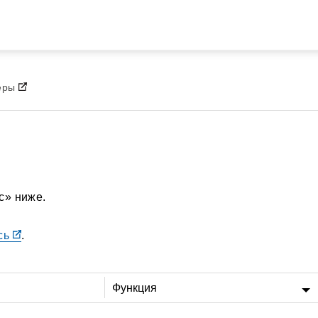
Перейти к основному содержа
еры
с» ниже.
сь
.
Функция