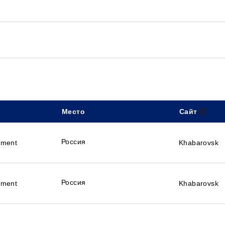
Место
Сайт
танию
Россия
ement
Khabarovsk
Россия
ement
Khabarovsk