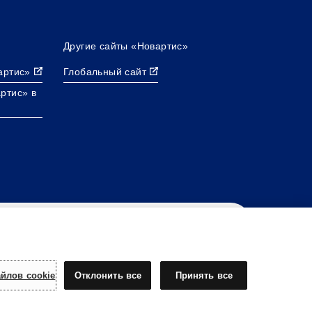
Другие сайты «Новартис»
артис»
Глобальный сайт
ртис» в
йлов cookie
Отклонить все
Принять все
Каталог сайтов «Новартис»
Этот сайт предназначен для граждан Российской