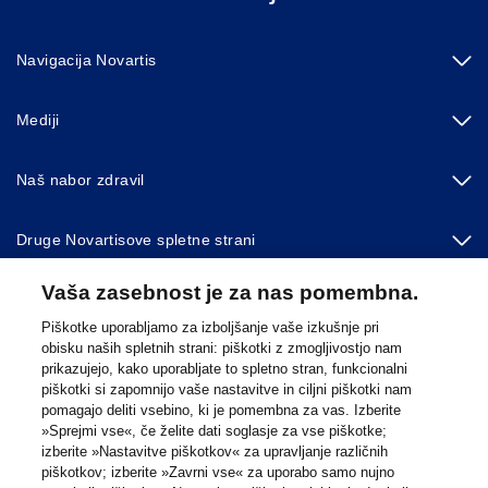
e
a
g
Navigacija Novartis
e
Mediji
Naš nabor zdravil
Druge Novartisove spletne strani
Vaša zasebnost je za nas pomembna.
Footer Site Search
Piškotke uporabljamo za izboljšanje vaše izkušnje pri
obisku naših spletnih strani: piškotki z zmogljivostjo nam
prikazujejo, kako uporabljate to spletno stran, funkcionalni
piškotki si zapomnijo vaše nastavitve in ciljni piškotki nam
pomagajo deliti vsebino, ki je pomembna za vas. Izberite
»Sprejmi vse«, če želite dati soglasje za vse piškotke;
izberite »Nastavitve piškotkov« za upravljanje različnih
piškotkov; izberite »Zavrni vse« za uporabo samo nujno