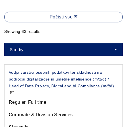
Počisti vse
Showing 63 results
Sort by
Sort a
Vodja varstva osebnih podatkov ter skladnosti na
področju digitalizacije in umetne inteligence (m/ž/d) /
Head of Data Privacy, Digital and AI Compliance (m/f/d)
Regular, Full time
Corporate & Division Services