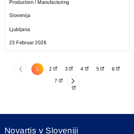
Production / Manufacturing
Slovenija
Ljubljana
23 Februar 2026
Pagination
‹
1
2
3
4
5
6
P
7
›
r
N
e
e
v
x
i
t
o
p
u
a
s
Novartis v Sloveniji
g
p