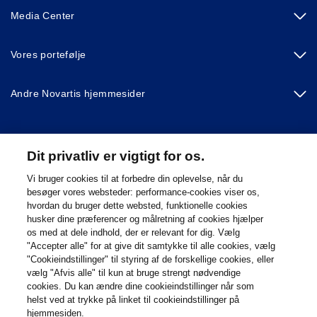
Media Center
Vores portefølje
Andre Novartis hjemmesider
Footer Site Search
Dit privatliv er vigtigt for os.
Vi bruger cookies til at forbedre din oplevelse, når du
besøger vores websteder: performance-cookies viser os,
hvordan du bruger dette websted, funktionelle cookies
husker dine præferencer og målretning af cookies hjælper
os med at dele indhold, der er relevant for dig. Vælg
"Accepter alle" for at give dit samtykke til alle cookies, vælg
"Cookieindstillinger" til styring af de forskellige cookies, eller
Footer
© 2026 Novartis Danmark A/S
vælg "Afvis alle" til kun at bruge strengt nødvendige
Bottom
Brugerbetingelser og politikker for beskyttelse og behandling af
cookies. Du kan ændre dine cookieindstillinger når som
helst ved at trykke på linket til cookieindstillinger på
personoplysninger
hjemmesiden.
Brugerbetingelser
Cookieindstillinger
Webstedsoversigt