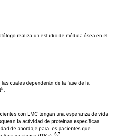
matólogo realiza un estudio de médula ósea en el
, las cuales dependerán de la fase de la
5
d
.
pacientes con LMC tengan una esperanza de vida
loquean la actividad de proteínas específicas
nidad de abordaje para los pacientes que
6,7
 tirosina cinasa (ITKs).