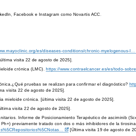
inkedIn, Facebook e Instagram como Novartis ACC.
www.mayoclinic.org/es/diseases-conditions/chronic-myelogenous-l…
última visita 22 de agosto de 2025].
ieloide crónica (LMC).
https://www.contraelcancer.es/es/todo-sobr
rónica.¿Qué pruebas se realizan para confirmar el diagnóstico?
htt
ima visita 22 de agosto de 2025].
 mieloide crónica. [última visita 22 de agosto de 2025].
ltima visita 22 de agosto de 2025].
tarios. Informe de Posicionamiento Terapéutico de asciminib (Sce
Ph+) previamente tratado con dos o más inhibidores de la tirosina
ntos%5CRepositorios%5CNotas…
[Última visita 19 de agosto de 2