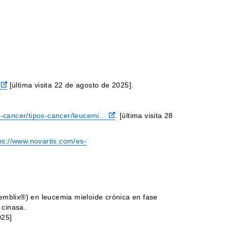
[última visita 22 de agosto de 2025].
e-cancer/tipos-cancer/leucemi…
. [última visita 28
ps://www.novartis.com/es-
mblix®) en leucemia mieloide crónica en fase
 cinasa.
025]