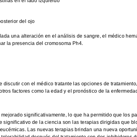
tillas en el lado izquierdo
osterior del ojo
allada una alteración en el análisis de sangre, el médico he
mar la presencia del cromosoma Ph4.
 discutir con el médico tratante las opciones de tratamiento
 otros factores como la edad y el pronóstico de la enfermeda
 mejorado significativamente, lo que ha permitido que los 
e significativo de la ciencia son las terapias dirigidas que b
s leucémicas. Las nuevas terapias brindan una nueva oportu
olerabilidad después del tratamiento con dos inhibidores de