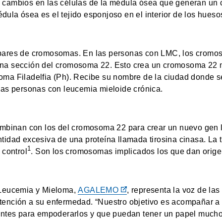
 cambios en las células de la médula ósea que generan un 
ula ósea es el tejido esponjoso en el interior de los hues
pares de cromosomas. En las personas con LMC, los cromos
na sección del cromosoma 22. Esto crea un cromosoma 22 m
ma Filadelfia (Ph). Recibe su nombre de la ciudad donde se
las personas con leucemia mieloide crónica.
combinan con los del cromosoma 22 para crear un nuevo g
idad excesiva de una proteína llamada tirosina cinasa. La t
1
 control
. Son los cromosomas implicados los que dan orige
 Leucemia y Mieloma,
AGALEMO
, representa la voz de l
ención a su enfermedad. “Nuestro objetivo es acompañar a l
entes para empoderarlos y que puedan tener un papel mucho