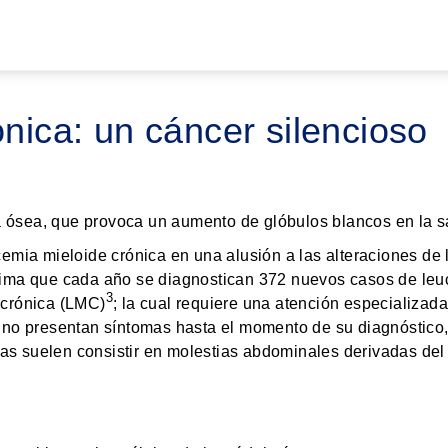
Pasar al contenido principal
nica: un cáncer silencioso
 ósea, que provoca un aumento de glóbulos blancos en la s
ucemia mieloide crónica en una alusión a las alteraciones de
ima que cada año se diagnostican 372 nuevos casos de le
3
 crónica (LMC)
; la cual requiere una atención especializad
 no presentan síntomas hasta el momento de su diagnóstico, 
mas suelen consistir en molestias abdominales derivadas del