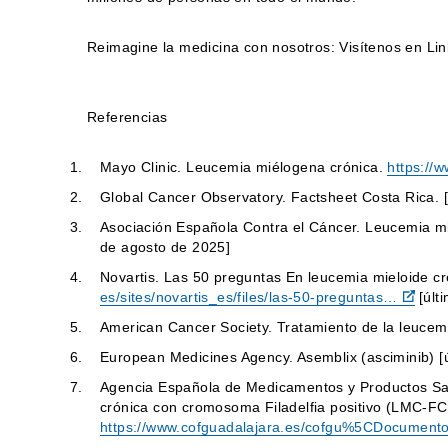
Reimagine la medicina con nosotros: Visítenos en L
Referencias
Mayo Clinic. Leucemia miélogena crónica.
https://
Global Cancer Observatory. Factsheet Costa Rica. [
Asociación Española Contra el Cáncer. Leucemia m
de agosto de 2025]
Novartis. Las 50 preguntas En leucemia mieloide c
es/sites/novartis_es/files/las-50-preguntas…
[últ
American Cancer Society. Tratamiento de la leucemia
European Medicines Agency. Asemblix (asciminib) [ú
Agencia Española de Medicamentos y Productos Sani
crónica con cromosoma Filadelfia positivo (LMC-FC 
https://www.cofguadalajara.es/cofgu%5CDocume