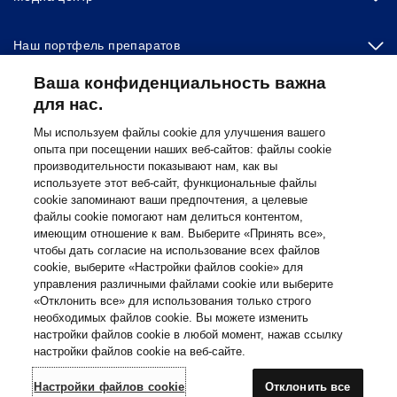
Наш портфель препаратов
Ваша конфиденциальность важна
Другие сайты «Новартис»
для нас.
Мы используем файлы cookie для улучшения вашего
опыта при посещении наших веб-сайтов: файлы cookie
Footer Site Search
производительности показывают нам, как вы
используете этот веб-сайт, функциональные файлы
cookie запоминают ваши предпочтения, а целевые
файлы cookie помогают нам делиться контентом,
имеющим отношение к вам. Выберите «Принять все»,
чтобы дать согласие на использование всех файлов
cookie, выберите «Настройки файлов cookie» для
управления различными файлами cookie или выберите
«Отклонить все» для использования только строго
Footer
© 2026 Novartis AG
необходимых файлов cookie. Вы можете изменить
Bottom
Политика конфиденциальности
настройки файлов cookie в любой момент, нажав ссылку
Правила использования
настройки файлов cookie на веб-сайте.
Настройки файлов cookie
Карта сайта
Доступность Интернета
Настройки файлов cookie
Отклонить все