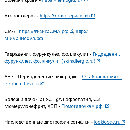
Болезни крови -
https://hemogid.ru/
Атеросклероз -
https://холестериск.рф
СМА -
https://ФизикаСМА.рф
,
http://
вниманиесма.рф
Гидраденит, фурункулез, фолликулит -
Гидраденит,
фурункулез, фолликулит (skinallergic.ru)
АВЗ - Периодические лихорадки -
О заболеваниях -
Periodic Fevers
Болезни почек: аГУС, IgA нефропатия, СЗ-
гломерулонефрит, ХБП -
Помогипочкам.рф
Наследственные дистрофии сетчатки -
looktosee.ru