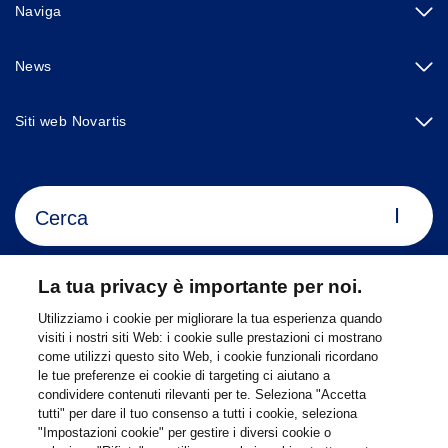
Naviga
News
Siti web Novartis
Footer Site Search
La tua privacy è importante per noi.
Utilizziamo i cookie per migliorare la tua esperienza quando
visiti i nostri siti Web: i cookie sulle prestazioni ci mostrano
Footer
come utilizzi questo sito Web, i cookie funzionali ricordano
© 2026 Novartis Italia
le tue preferenze ei cookie di targeting ci aiutano a
Bottom
Avvertenze legali
Privacy Policy
Contatti
condividere contenuti rilevanti per te. Seleziona "Accetta
Impostazioni dei cookie
Mappa del sito
Accessibilità
tutti" per dare il tuo consenso a tutti i cookie, seleziona
"Impostazioni cookie" per gestire i diversi cookie o