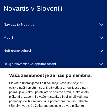
Novartis v Sloveniji
Navigacija Novartis
Mediji
Naš nabor zdravil
Druge Novartisove spletne strani
Vaša zasebnost je za nas pomembna.
Footer Site Search
Piškotke uporabljamo za izboljšanje vaše izkušnje pri
obisku naših spletnih strani: piškotki z zmogljivostjo nam
prikazujejo, kako uporabljate to spletno stran, funkcionalni
piškotki si zapomnijo vaše nastavitve in ciljni piškotki nam
pomagajo deliti vsebino, ki je pomembna za vas. Izberite
»Sprejmi vse«, če želite dati soglasje za vse piškotke;