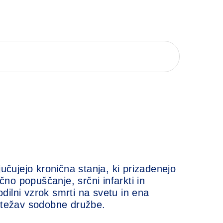
jučujejo kronična stanja, ki prizadenejo
rčno popuščanje, srčni infarkti in
ilni vzrok smrti na svetu in ena
h težav sodobne družbe.