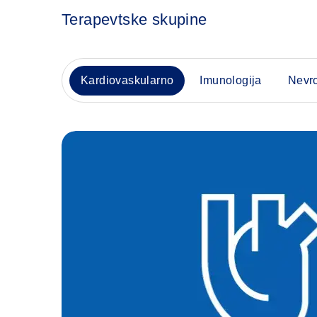
Terapevtske skupine
Kardiovaskularno
Imunologija
Nevr