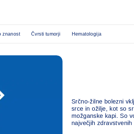
o znanost
Čvrsti tumorji
Hematologija
Srčno-žilne bolezni vkl
srce in ožilje, kot so s
možganske kapi. So vod
največjih zdravstveni