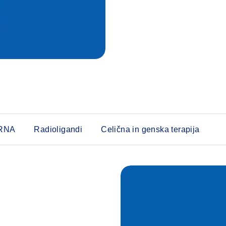
RNA
Radioligandi
Celična in genska terapija