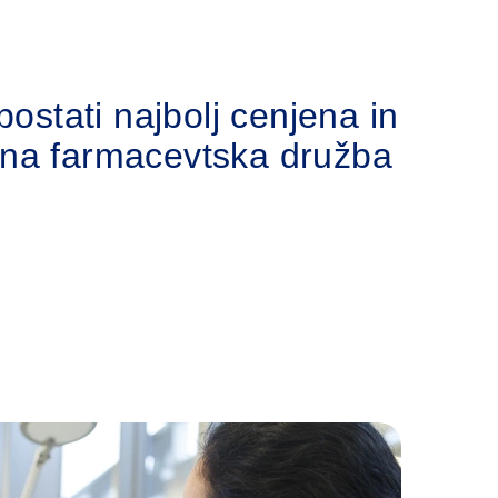
postati najbolj cenjena in
na farmacevtska družba