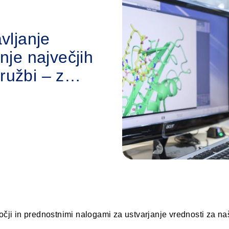
vljanje
nje največjih
ružbi – z
pristopi v
r iskanjem
ila približamo
.
čji in prednostnimi nalogami za ustvarjanje vrednosti za naš