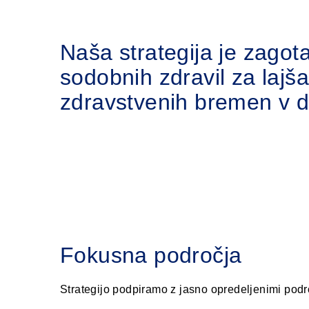
Naša strategija je zagota
sodobnih zdravil za lajša
zdravstvenih bremen v d
naprednimi tehnološkimi 
raziskavah in razvoju te
novih poti, da naša zdrav
čim večjemu številu ljudi
Fokusna področja
Strategijo podpiramo z jasno opredeljenimi podro