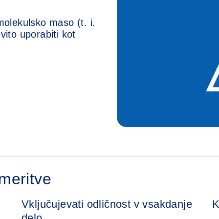
molekulsko maso (t. i.
vito uporabiti kot
meritve
Vključujevati odličnost v vsakdanje
K
delo