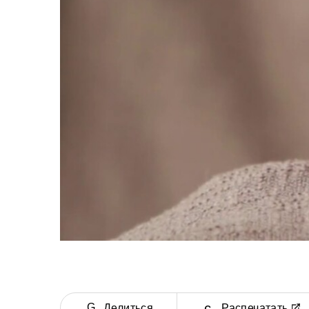
Делиться
Распечатать