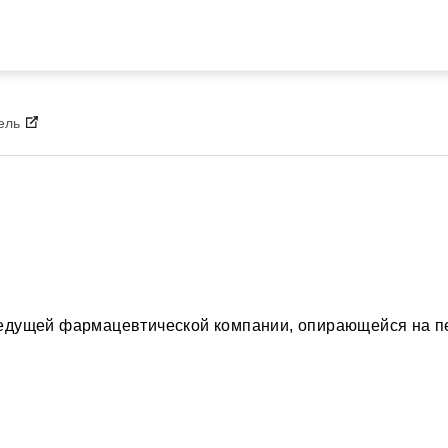
Перейти к основному содержа
ель
ведущей фармацевтической компании, опирающейся на 