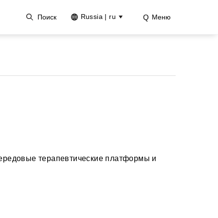
нию
Russia | ru
Поиск
Меню
передовые терапевтические платформы и